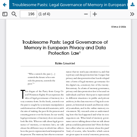
Troublesome Pasts: Legal Governance of Memory in European Privacy and Data Protection Law
Palvelua ylläpitää
Tieteellisten seurain valtuuskunta
.