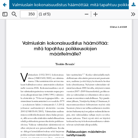
Valmiuslain kokonaisuudistus häämöttää: mitä tapahtuu poikkeusolojen määritelmälle?
Palvelua ylläpitää
Tieteellisten seurain valtuuskunta
.