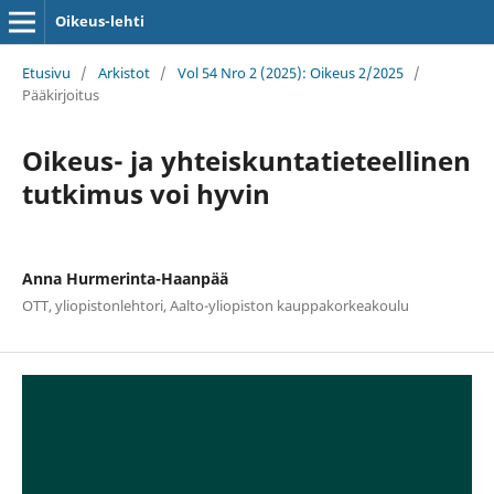
Oikeus-lehti
Etusivu
/
Arkistot
/
Vol 54 Nro 2 (2025): Oikeus 2/2025
/
Pääkirjoitus
Oikeus- ja yhteiskuntatieteellinen
tutkimus voi hyvin
Anna Hurmerinta-Haanpää
OTT, yliopistonlehtori, Aalto-yliopiston kauppakorkeakoulu