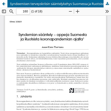
Syndeemisen terveyskriisin sääntelykehys Suomessa ja Ruotsissa
Palvelua ylläpitää
Tieteellisten seurain valtuuskunta
.